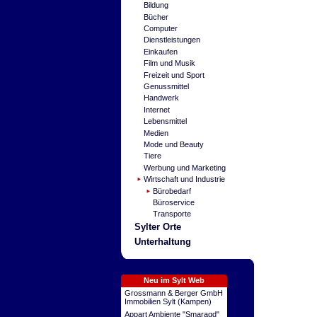
Bildung
Bücher
Computer
Dienstleistungen
Einkaufen
Film und Musik
Freizeit und Sport
Genussmittel
Handwerk
Internet
Lebensmittel
Medien
Mode und Beauty
Tiere
Werbung und Marketing
Wirtschaft und Industrie
Bürobedarf
Büroservice
Transporte
Sylter Orte
Unterhaltung
Neu im Sylt Web
Grossmann & Berger GmbH
Immobilien Sylt (Kampen)
Appart Ambiente "Smaragd"