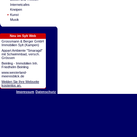
Internetcafes
Kneipen
Kunst
Musik
Neu im Sylt Web
Grossmann & Berger GmbH
Immobilien Sylt (Kampen)
Appart Ambiente "Smaragd"
mit Schwimmbad, versch.
Grössen
Beinling - Immobilien Inh.
Friedhelm Beinling
www.westerland-
meeresblick.de
Melden Sie Ihre Webseite
kostenlos an.
Impressum
Datenschutz