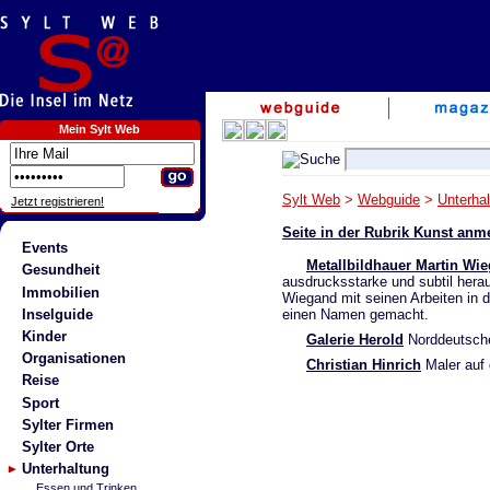
Mein Sylt Web
Sylt Web
>
Webguide
>
Unterha
Jetzt registrieren!
Seite in der Rubrik Kunst anm
Events
Metallbildhauer Martin Wi
Gesundheit
ausdrucksstarke und subtil herau
Immobilien
Wiegand mit seinen Arbeiten in 
Inselguide
einen Namen gemacht.
Kinder
Galerie Herold
Norddeutsche
Organisationen
Christian Hinrich
Maler auf 
Reise
Sport
Sylter Firmen
Sylter Orte
Unterhaltung
Essen und Trinken